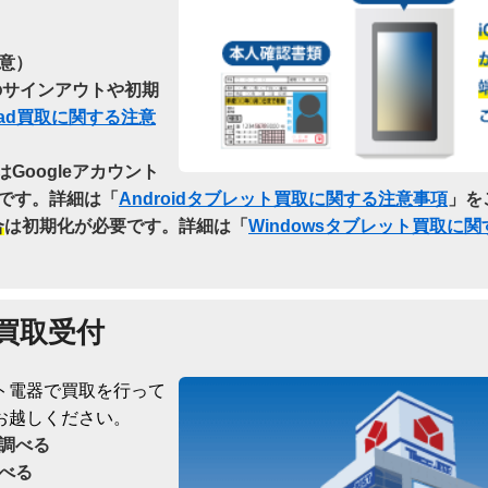
意）
らのサインアウトや初期
Pad買取に関する注意
はGoogleアカウント
です。詳細は「
Androidタブレット買取に関する注意事項
」を
合
は初期化が必要です。詳細は「
Windowsタブレット買取に
買取受付
ト電器で買取を行って
お越しください。
調べる
べる