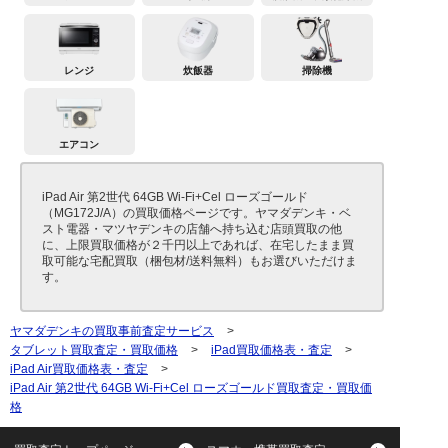
レンジ
炊飯器
掃除機
エアコン
iPad Air 第2世代 64GB Wi-Fi+Cel ローズゴールド
（MG172J/A）の買取価格ページです。ヤマダデンキ・ベ
スト電器・マツヤデンキの店舗へ持ち込む店頭買取の他
に、上限買取価格が２千円以上であれば、在宅したまま買
取可能な宅配買取（梱包材/送料無料）もお選びいただけま
す。
ヤマダデンキの買取事前査定サービス
>
タブレット買取査定・買取価格
>
iPad買取価格表・査定
>
iPad Air買取価格表・査定
>
iPad Air 第2世代 64GB Wi-Fi+Cel ローズゴールド買取査定・買取価
格