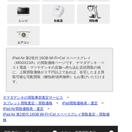
レンジ
炊飯器
掃除機
エアコン
iPad Air 第2世代 16GB Wi-Fi+Cel スペースグレイ
（MGGX2J/A）の買取価格ページです。ヤマダデンキ・ベ
スト電器・マツヤデンキの店舗へ持ち込む店頭買取の他
に、上限買取価格が２千円以上であれば、在宅したまま買
取可能な宅配買取（梱包材/送料無料）もお選びいただけま
す。
ヤマダデンキの買取事前査定サービス
>
タブレット買取査定・買取価格
>
iPad買取価格表・査定
>
iPad Air買取価格表・査定
>
iPad Air 第2世代 16GB Wi-Fi+Cel スペースグレイ買取査定・買取価
格