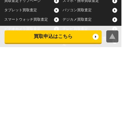
買取査定トップページ
スマホ・携帯買取査定
タブレット買取査定
パソコン買取査定
スマートウォッチ買取査定
デジカメ買取査定
ビデオカメラ買取査定
テレビ買取査定
買取申込はこちら
洗濯機・衣類乾燥機買取査
冷蔵庫買取査定
定
レンジ買取査定
炊飯器買取査定
掃除機買取査定
エアコン買取査定
店頭買取
宅配買取
スマホ・タブレットの査定
買取に関する確認事項
基準
よくある質問
Apple下取サービス
WEB限定高額買取サービス
法人向けパソコン買取サー
法人向けスマホ・タブレッ
ビス
ト買取サービス
WEB限定 パソコン無料処分
法人向けパソコンレンタル