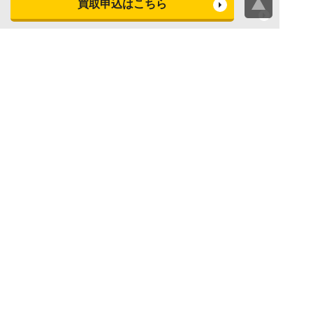
買取申込はこちら
ビデオカメラ買取査定
テレビ買取査定
洗濯機・衣類乾燥機買取査
冷蔵庫買取査定
定
レンジ買取査定
炊飯器買取査定
掃除機買取査定
エアコン買取査定
店頭買取
宅配買取
スマホ・タブレットの査定
買取に関する確認事項
基準
よくある質問
Apple下取サービス
WEB限定高額買取サービス
法人向けパソコン買取サー
法人向けスマホ・タブレッ
ビス
ト買取サービス
WEB限定 パソコン無料処分
法人向けパソコンレンタル
サービス
ヤマダの買取事前査定サービス