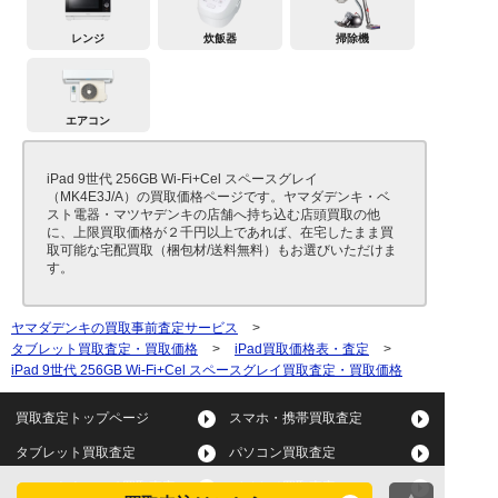
レンジ
炊飯器
掃除機
エアコン
iPad 9世代 256GB Wi-Fi+Cel スペースグレイ
（MK4E3J/A）の買取価格ページです。ヤマダデンキ・ベ
スト電器・マツヤデンキの店舗へ持ち込む店頭買取の他
に、上限買取価格が２千円以上であれば、在宅したまま買
取可能な宅配買取（梱包材/送料無料）もお選びいただけま
す。
ヤマダデンキの買取事前査定サービス
>
タブレット買取査定・買取価格
>
iPad買取価格表・査定
>
iPad 9世代 256GB Wi-Fi+Cel スペースグレイ買取査定・買取価格
買取査定トップページ
スマホ・携帯買取査定
タブレット買取査定
パソコン買取査定
スマートウォッチ買取査定
デジカメ買取査定