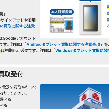
意）
らのサインアウトや初期
Pad買取に関する注意
はGoogleアカウント
です。詳細は「
Androidタブレット買取に関する注意事項
」を
合
は初期化が必要です。詳細は「
Windowsタブレット買取に
買取受付
ト電器で買取を行って
お越しください。
調べる
べる