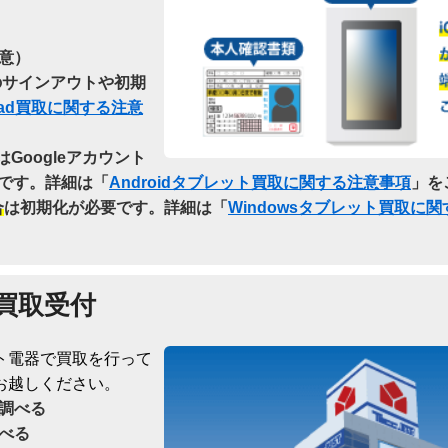
意）
らのサインアウトや初期
Pad買取に関する注意
はGoogleアカウント
です。詳細は「
Androidタブレット買取に関する注意事項
」を
合
は初期化が必要です。詳細は「
Windowsタブレット買取に
買取受付
ト電器で買取を行って
お越しください。
調べる
べる