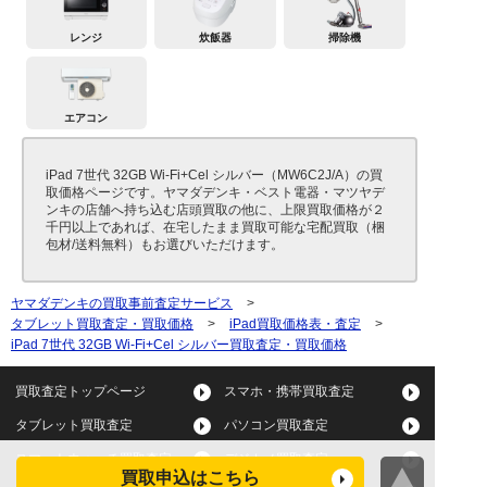
レンジ
炊飯器
掃除機
エアコン
iPad 7世代 32GB Wi-Fi+Cel シルバー（MW6C2J/A）の買
取価格ページです。ヤマダデンキ・ベスト電器・マツヤデ
ンキの店舗へ持ち込む店頭買取の他に、上限買取価格が２
千円以上であれば、在宅したまま買取可能な宅配買取（梱
包材/送料無料）もお選びいただけます。
ヤマダデンキの買取事前査定サービス
>
タブレット買取査定・買取価格
>
iPad買取価格表・査定
>
iPad 7世代 32GB Wi-Fi+Cel シルバー買取査定・買取価格
買取査定トップページ
スマホ・携帯買取査定
タブレット買取査定
パソコン買取査定
スマートウォッチ買取査定
デジカメ買取査定
買取申込はこちら