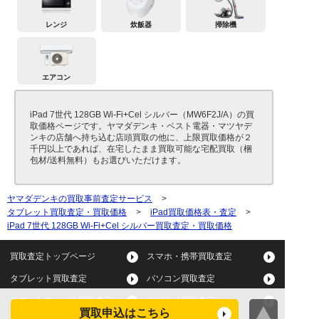
レンジ
炊飯器
掃除機
エアコン
iPad 7世代 128GB Wi-Fi+Cel シルバー（MW6F2J/A）の買
取価格ページです。ヤマダデンキ・ベスト電器・マツヤデ
ンキの店舗へ持ち込む店頭買取の他に、上限買取価格が２
千円以上であれば、在宅したまま買取可能な宅配買取（梱
包材/送料無料）もお選びいただけます。
ヤマダデンキの買取事前査定サービス
>
タブレット買取査定・買取価格
>
iPad買取価格表・査定
>
iPad 7世代 128GB Wi-Fi+Cel シルバー買取査定・買取価格
買取査定トップページ
スマホ・携帯買取査定
タブレット買取査定
パソコン買取査定
スマートウォッチ買取査定
デジカメ買取査定
買取申込はこちら