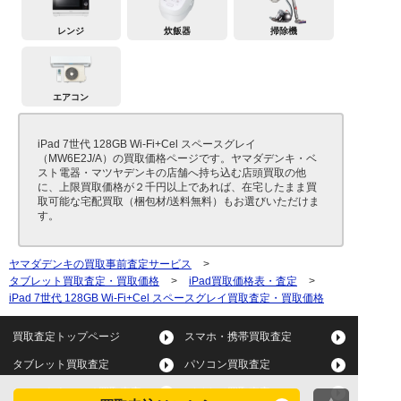
レンジ
炊飯器
掃除機
エアコン
iPad 7世代 128GB Wi-Fi+Cel スペースグレイ
（MW6E2J/A）の買取価格ページです。ヤマダデンキ・ベ
スト電器・マツヤデンキの店舗へ持ち込む店頭買取の他
に、上限買取価格が２千円以上であれば、在宅したまま買
取可能な宅配買取（梱包材/送料無料）もお選びいただけま
す。
ヤマダデンキの買取事前査定サービス
>
タブレット買取査定・買取価格
>
iPad買取価格表・査定
>
iPad 7世代 128GB Wi-Fi+Cel スペースグレイ買取査定・買取価格
買取査定トップページ
スマホ・携帯買取査定
タブレット買取査定
パソコン買取査定
スマートウォッチ買取査定
デジカメ買取査定