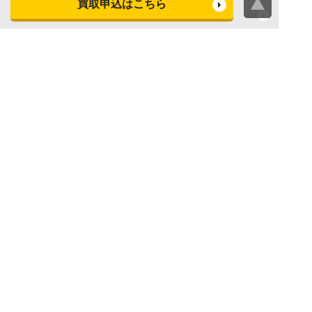
買取申込はこちら
ビデオカメラ買取査定
テレビ買取査定
洗濯機・衣類乾燥機買取査
冷蔵庫買取査定
定
レンジ買取査定
炊飯器買取査定
掃除機買取査定
エアコン買取査定
店頭買取
宅配買取
スマホ・タブレットの査定
買取に関する確認事項
基準
よくある質問
Apple下取サービス
WEB限定高額買取サービス
法人向けパソコン買取サー
法人向けスマホ・タブレッ
ビス
ト買取サービス
WEB限定 パソコン無料処分
法人向けパソコンレンタル
サービス
ヤマダの買取事前査定サービス