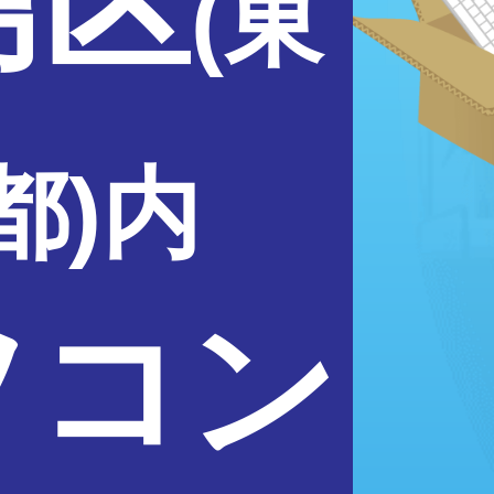
島区
(東
都)内
ソコン