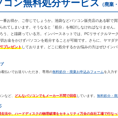
ソコン無料処分サービス
（廃棄
一番お得か、ご存じでしょうか。池袋などパソコン販売店のある駅で買
られてしまいます。そうなると「処分」を検討しなければなりません。
ろう、と躊躇っている方。インバースネットでは、PCリサイクルマークの
も一切お金をかけずパソコンを処分することが可能です。さらに、ヤマダ
PTプレゼント
しております。どこに処分するかお悩みの方はぜひインバ
ップ
の着払いでお送りいただき、専用の
無料処分・廃棄お申込みフォーム
を入力す
コンなど、
どんなパソコンでもメーカー不問で回収
しています。
無料処分・廃
応
消去法や、ハードディスクの物理破壊をセキュリティ万全の自社工場で行なっ