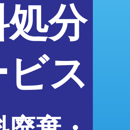
料処分
ービス
料廃棄・