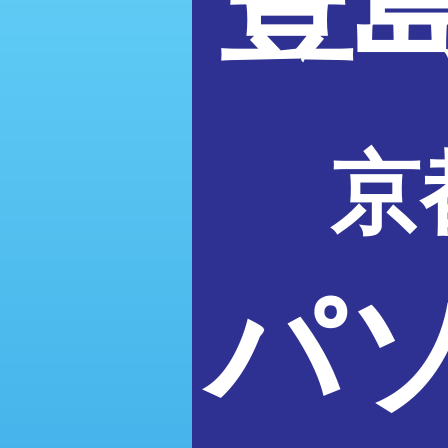
豊
京
パ