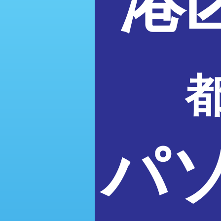
港
都
パ