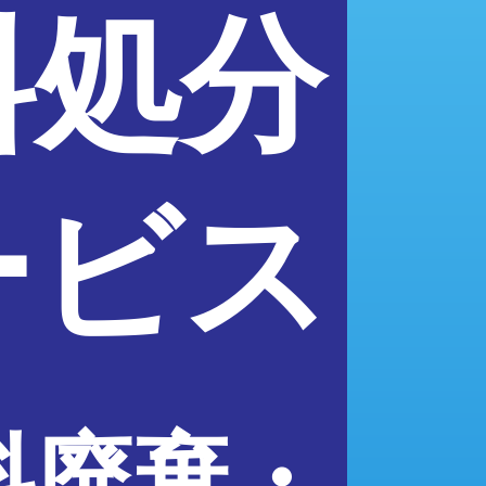
料処分
ービス
料廃棄・