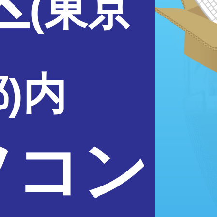
区
(東京
)内
ソコン