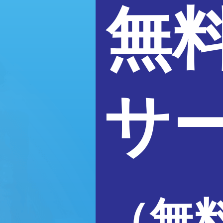
無
サ
（無