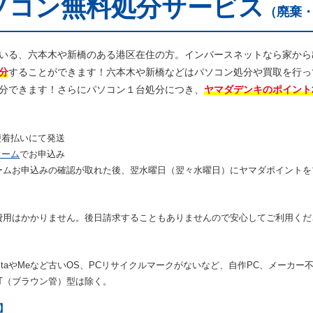
ソコン無料処分サービス
（廃棄
いる、六本木や新橋のある港区在住の方。インバースネットなら家から
分
することができます！六本木や新橋などはパソコン処分や買取を行っ
分できます！さらにパソコン１台処分につき、
ヤマダデンキのポイント2
便着払いにて発送
ォーム
でお申込み
ームお申込みの確認が取れた後、翌水曜日（翌々水曜日）にヤマダポイントを
費用はかかりません。後日請求することもありませんので安心してご利用くだ
 VistaやMeなど古いOS、PCリサイクルマークがないなど、自作PC、メーカー
T（ブラウン管）型は除く。
】