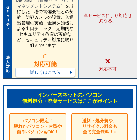
ISMS認証（情報セキュリティ
マネジメントシステム）
を取
セ
得した工場で警備会社との契
キ
各サービスにより対応は
ュ
約、防犯カメラの設置、入退
リ
異なる。
出管理の実施、金属探知機に
テ
よる出口チェック、定期的な
ィ
セキュリティ教育の実施な
ど、セキュリティ対策に取り
組んでいます。
○
法
×
人
対応可能
対
対応不可
応
詳しくはこちら
インバースネットのパソコン
無料処分・廃棄サービスはここがポイント
パソコン限定！
送料・処分費や、
壊れたパソコン・古型や
リサイクル料金も
自作パソコンもOK！
全て完全無料！
※