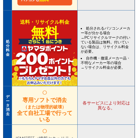
送料・リサイクル料金
無料
処分されるパソコンメーカ
ー等が分かる場合
→PCリサイクルマークの付い
処
ている製品は無料。付いてい
分
ない場合は、リサイクル料金
料
が必要。
金
自作機・撤退メーカー品・
不明なメーカー等の場合
→リサイクル料金が必要。
○
デ
専用ソフトで消去
ー
各サービスにより対応は
タ
（または物理的破壊）
異なる。
消
全て自社工場で行って
去
いる
○