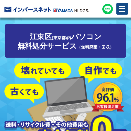
メ
ニ
ュ
ー
を
開
く
江東区
パソコン
(東京都)内
無料処分サービス
（無料廃棄・回収）