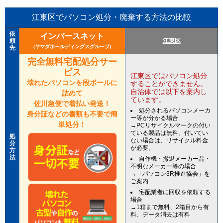
江東区でパソコン処分・廃棄する方法の比較
依
インバースネット
頼
江東区
(ヤマダホールディングスグループ)
先
完全無料宅配処分サー
ビス
江東区ではパソコン処分
壊れたパソコンを段ボールに
することができません。
自治体では以下を案内し
詰めて
ています。
佐川急便で着払い発送！
処分されるパソコンメーカ
身分証などの書類も不要で簡
ー等が分かる場合
単処分！
→PCリサイクルマークの付い
ている製品は無料。付いてい
処
ない場合は、リサイクル料金
分
が必要。
方
法
自作機・撤退メーカー品・
不明なメーカー等の場合
→「パソコン3R推進協会」を
ご案内
宅配業者に回収を依頼する
場合
→1箱まで無料、2箱目から有
料、データ消去は有料