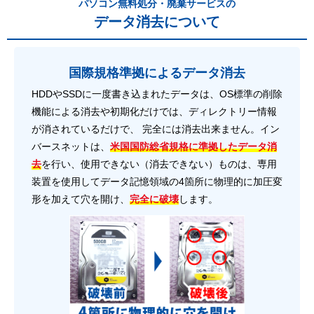
パソコン無料処分・廃棄サービスの
データ消去について
国際規格準拠によるデータ消去
HDDやSSDに一度書き込まれたデータは、OS標準の削除
機能による消去や初期化だけでは、ディレクトリー情報
が消されているだけで、 完全には消去出来ません。イン
バースネットは、
米国国防総省規格に準拠したデータ消
去
を行い、使用できない（消去できない）ものは、専用
装置を使用してデータ記憶領域の4箇所に物理的に加圧変
形を加えて穴を開け、
完全に破壊
します。