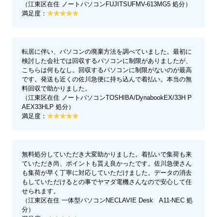
（江東区在住 ノートパソコンFUJITSUFMV-613MG5 処分）
満足度：
転居に伴い、パソコンの廃棄方法を調べていました。最初に
検討した会社では回収するパソコンに制限がありましたが、
こちらは何もなし。回収するパソコンに制限がないのが最高
です。発送も近くの佐川急便に持ち込んで着払い。本当の無
料回収で助かりました。
（江東区在住 ノートパソコンTOSHIBA/DynabookEX/33H P
AEX33HLP 処分）
満足度：
無料処分していただき大変助かりました。着払いで集荷も来
ていただき尚、ポイントも貰え良かったです。佐川急便さん
も集荷が早く丁寧に対応していただけました。データの消去
もしていただけるとの事でヤマダ電機さんなので安心して任
せられます。
（江東区在住 一体型パソコンNECLAVIE Desk A11-NEC 処
分）