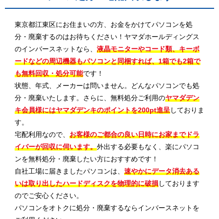
東京都江東区にお住まいの方、お金をかけてパソコンを処
分・廃棄するのはお待ちください！ヤマダホールディングス
のインバースネットなら、
液晶モニターやコード類、キーボ
ードなどの周辺機器もパソコンと同梱すれば、1箱でも2箱で
も無料回収・処分可能
です！
状態、年式、メーカーは問いません。どんなパソコンでも処
分・廃棄いたします。さらに、無料処分ご利用の
ヤマダデン
キ会員様にはヤマダデンキのポイントを200pt進呈
しておりま
す。
宅配利用なので、
お客様のご都合の良い日時にお家までドラ
イバーが回収に伺います。
外出する必要もなく、楽にパソコ
ンを無料処分・廃棄したい方におすすめです！
自社工場に届きましたパソコンは、
速やかにデータ消去ある
いは取り出したハードディスクを物理的に破損
しております
のでご安心ください。
パソコンをオトクに処分・廃棄するならインバースネットを