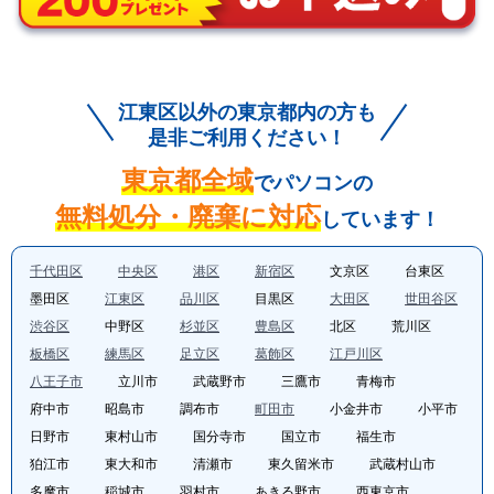
江東区以外の東京都内の方も
是非ご利用ください！
東京都
全域
でパソコンの
無料処分・廃棄に対応
しています！
千代田区
中央区
港区
新宿区
文京区
台東区
墨田区
江東区
品川区
目黒区
大田区
世田谷区
渋谷区
中野区
杉並区
豊島区
北区
荒川区
板橋区
練馬区
足立区
葛飾区
江戸川区
八王子市
立川市
武蔵野市
三鷹市
青梅市
府中市
昭島市
調布市
町田市
小金井市
小平市
日野市
東村山市
国分寺市
国立市
福生市
狛江市
東大和市
清瀬市
東久留米市
武蔵村山市
多摩市
稲城市
羽村市
あきる野市
西東京市