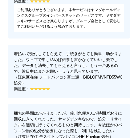
満足度：
ご利用ありがとうございます。本サービスはヤマダホールディ
ングスグループのインバースネットのサービスです。ヤマダデ
ンキのサービスとは異なりますが、グループ会社として安心し
てご利用いただけるよう努めております。
着払いで受付してもらえて、手続きがとても簡単、助かりま
した。ウェブで申し込めば伝票も書かなくていいし楽でし
た。データも消去してもらえると言うし、もう一台あるの
で、近日中にまたお願いしょうと思っています。
（江東区在住 ノートパソコン富士通 BIBLOFMVNFD55WC
処分）
満足度：
梱包の手間はかかりましたが、佐川急便さんが時間どおりに
回収にきてくれました。ヤマダデンキなので、処分・リサイ
クルを適切に行ってくれるものと期待します。今後ほかのパ
ソコン類の処分が必要になった際も、利用を検討したい
（江東区在住 デスクトップパソコンHP Pavilion 処分）