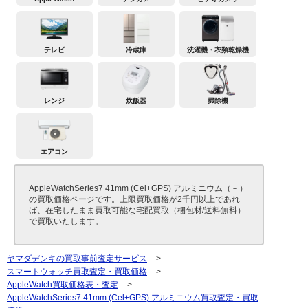
テレビ
冷蔵庫
洗濯機・衣類乾燥機
レンジ
炊飯器
掃除機
エアコン
AppleWatchSeries7 41mm (Cel+GPS) アルミニウム（－）
の買取価格ページです。上限買取価格が2千円以上であれ
ば、在宅したまま買取可能な宅配買取（梱包材/送料無料）
で買取いたします。
ヤマダデンキの買取事前査定サービス
>
スマートウォッチ買取査定・買取価格
>
AppleWatch買取価格表・査定
>
AppleWatchSeries7 41mm (Cel+GPS) アルミニウム買取査定・買取