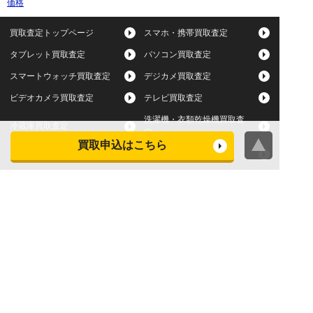
価格
買取査定トップページ
スマホ・携帯買取査定
タブレット買取査定
パソコン買取査定
スマートウォッチ買取査定
デジカメ買取査定
ビデオカメラ買取査定
テレビ買取査定
洗濯機・衣類乾燥機買取査
冷蔵庫買取査定
定
買取申込はこちら
レンジ買取査定
炊飯器買取査定
掃除機買取査定
エアコン買取査定
店頭買取
宅配買取
スマホ・タブレットの査定
買取に関する確認事項
基準
よくある質問
Apple下取サービス
WEB限定高額買取サービス
法人向けパソコン買取サー
法人向けスマホ・タブレッ
ビス
ト買取サービス