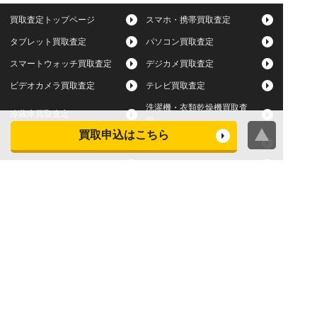
買取査定トップページ
スマホ・携帯買取査定
タブレット買取査定
パソコン買取査定
スマートウォッチ買取査定
デジカメ買取査定
ビデオカメラ買取査定
テレビ買取査定
洗濯機・衣類乾燥機買取査
冷蔵庫買取査定
定
買取申込はこちら
レンジ買取査定
炊飯器買取査定
掃除機買取査定
エアコン買取査定
店頭買取
宅配買取
スマホ・タブレットの査定
買取に関する確認事項
基準
よくある質問
Apple下取サービス
WEB限定高額買取サービス
法人向けパソコン買取サー
法人向けスマホ・タブレッ
ビス
ト買取サービス