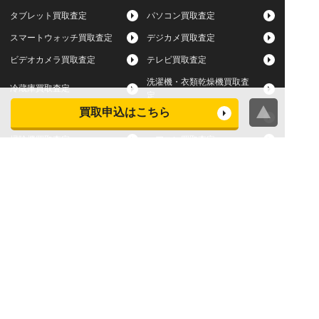
タブレット買取査定
パソコン買取査定
スマートウォッチ買取査定
デジカメ買取査定
ビデオカメラ買取査定
テレビ買取査定
洗濯機・衣類乾燥機買取査
冷蔵庫買取査定
定
買取申込はこちら
レンジ買取査定
炊飯器買取査定
掃除機買取査定
エアコン買取査定
店頭買取
宅配買取
スマホ・タブレットの査定
買取に関する確認事項
基準
よくある質問
Apple下取サービス
WEB限定高額買取サービス
法人向けパソコン買取サー
法人向けスマホ・タブレッ
ビス
ト買取サービス
WEB限定 パソコン無料処分
法人向けパソコンレンタル
サービス