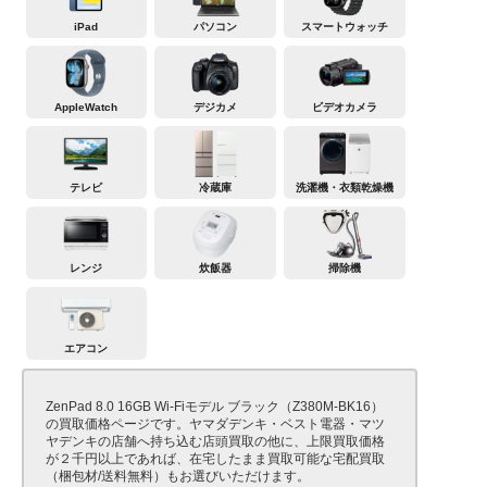
iPad
パソコン
スマートウォッチ
AppleWatch
デジカメ
ビデオカメラ
テレビ
冷蔵庫
洗濯機・衣類乾燥機
レンジ
炊飯器
掃除機
エアコン
ZenPad 8.0 16GB Wi-Fiモデル ブラック（Z380M-BK16）
の買取価格ページです。ヤマダデンキ・ベスト電器・マツ
ヤデンキの店舗へ持ち込む店頭買取の他に、上限買取価格
が２千円以上であれば、在宅したまま買取可能な宅配買取
（梱包材/送料無料）もお選びいただけます。