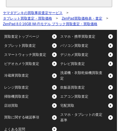
ヤマダデンキの買取事前査定サービス
>
タブレット買取査定・買取価格
>
ZenPad買取価格表・査定
>
ZenPad 8.0 16GB Wi-Fiモデル ブラック買取査定・買取価格
買取査定トップページ
スマホ・携帯買取査定
タブレット買取査定
パソコン買取査定
スマートウォッチ買取査定
デジカメ買取査定
ビデオカメラ買取査定
テレビ買取査定
洗濯機・衣類乾燥機買取査
冷蔵庫買取査定
定
レンジ買取査定
炊飯器買取査定
掃除機買取査定
エアコン買取査定
店頭買取
宅配買取
スマホ・タブレットの査定
買取に関する確認事項
基準
よくある質問