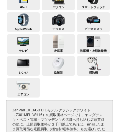
iPad
パソコン
スマートウォッチ
AppleWatch
デジカメ
ビデオカメラ
テレビ
冷蔵庫
洗濯機・衣類乾燥機
レンジ
炊飯器
掃除機
エアコン
ZenPad 10 16GB LTEモデル クラシックホワイト
（Z301MFL-WH16）の買取価格ページです。ヤマダデン
キ・ベスト電器・マツヤデンキの店舗へ持ち込む店頭買取
の他に、上限買取価格が２千円以上であれば、在宅したま
ま買取可能な宅配買取（梱包材/送料無料）もお選びいただ