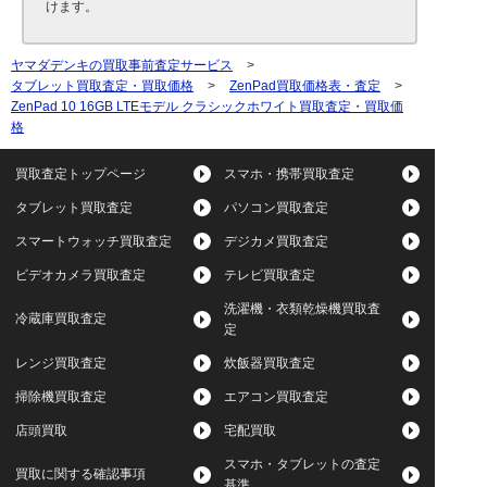
けます。
ヤマダデンキの買取事前査定サービス
>
タブレット買取査定・買取価格
>
ZenPad買取価格表・査定
>
ZenPad 10 16GB LTEモデル クラシックホワイト買取査定・買取価
格
買取査定トップページ
スマホ・携帯買取査定
タブレット買取査定
パソコン買取査定
スマートウォッチ買取査定
デジカメ買取査定
ビデオカメラ買取査定
テレビ買取査定
洗濯機・衣類乾燥機買取査
冷蔵庫買取査定
定
レンジ買取査定
炊飯器買取査定
掃除機買取査定
エアコン買取査定
店頭買取
宅配買取
スマホ・タブレットの査定
買取に関する確認事項
基準