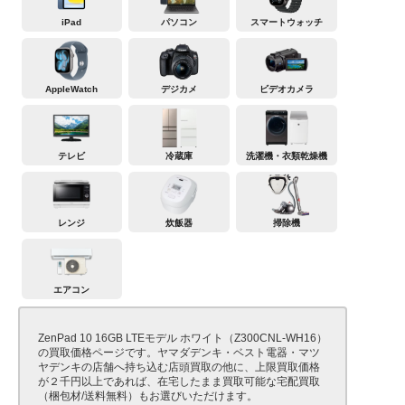
iPad
パソコン
スマートウォッチ
AppleWatch
デジカメ
ビデオカメラ
テレビ
冷蔵庫
洗濯機・衣類乾燥機
レンジ
炊飯器
掃除機
エアコン
ZenPad 10 16GB LTEモデル ホワイト（Z300CNL-WH16）
の買取価格ページです。ヤマダデンキ・ベスト電器・マツ
ヤデンキの店舗へ持ち込む店頭買取の他に、上限買取価格
が２千円以上であれば、在宅したまま買取可能な宅配買取
（梱包材/送料無料）もお選びいただけます。