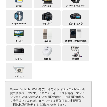
iPad
パソコン
スマートウォッチ
AppleWatch
デジカメ
ビデオカメラ
テレビ
冷蔵庫
洗濯機・衣類乾燥機
レンジ
炊飯器
掃除機
エアコン
Xperia Z4 Tablet Wi-Fiモデル ホワイト（SGP712JPW）の
買取価格ページです。ヤマダデンキ・ベスト電器・マツヤ
デンキの店舗へ持ち込む店頭買取の他に、上限買取価格が
２千円以上であれば、在宅したまま買取可能な宅配買取
（梱包材/送料無料）もお選びいただけます。