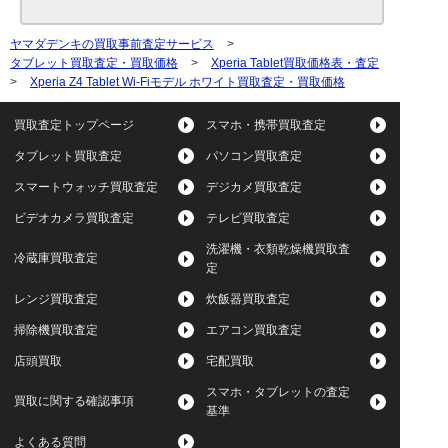
ヤマダデンキの買取事前査定サービス
>
タブレット買取査定・買取価格
>
Xperia Tablet買取価格表・査定
>
Xperia Z4 Tablet Wi-Fiモデル ホワイト買取査定・買取価格
買取査定トップページ
スマホ・携帯買取査定
タブレット買取査定
パソコン買取査定
スマートウォッチ買取査定
デジカメ買取査定
ビデオカメラ買取査定
テレビ買取査定
洗濯機・衣類乾燥機買取査
冷蔵庫買取査定
定
レンジ買取査定
炊飯器買取査定
掃除機買取査定
エアコン買取査定
店頭買取
宅配買取
スマホ・タブレットの査定
買取に関する確認事項
基準
よくある質問