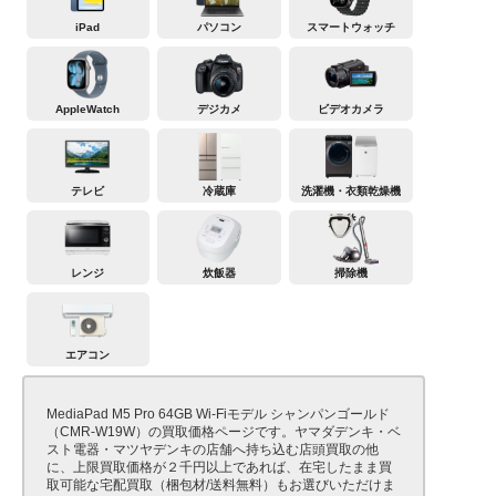
iPad
パソコン
スマートウォッチ
AppleWatch
デジカメ
ビデオカメラ
テレビ
冷蔵庫
洗濯機・衣類乾燥機
レンジ
炊飯器
掃除機
エアコン
MediaPad M5 Pro 64GB Wi-Fiモデル シャンパンゴールド
（CMR-W19W）の買取価格ページです。ヤマダデンキ・ベ
スト電器・マツヤデンキの店舗へ持ち込む店頭買取の他
に、上限買取価格が２千円以上であれば、在宅したまま買
取可能な宅配買取（梱包材/送料無料）もお選びいただけま