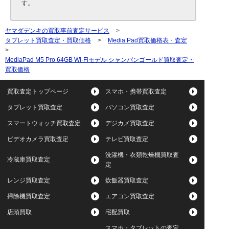
す。
ヤマダデンキの買取事前査定サービス
>
タブレット買取査定・買取価格
>
Media Pad買取価格表・査定
>
MediaPad M5 Pro 64GB Wi-Fiモデル シャンパンゴールド買取査定・
買取価格
買取査定トップページ
スマホ・携帯買取査定
タブレット買取査定
パソコン買取査定
スマートウォッチ買取査定
デジカメ買取査定
ビデオカメラ買取査定
テレビ買取査定
洗濯機・衣類乾燥機買取査
冷蔵庫買取査定
定
レンジ買取査定
炊飯器買取査定
掃除機買取査定
エアコン買取査定
店頭買取
宅配買取
スマホ・タブレットの査定