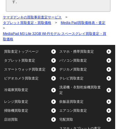
す。
ヤマダデンキの買取事前査定サービス
>
タブレット買取査定・買取価格
>
Media Pad買取価格表・査定
>
MediaPad M3 Lite 32GB Wi-Fiモデル スペースグレイ買取査定・買
取価格
買取査定トップページ
スマホ・携帯買取査定
タブレット買取査定
パソコン買取査定
スマートウォッチ買取査定
デジカメ買取査定
ビデオカメラ買取査定
テレビ買取査定
洗濯機・衣類乾燥機買取査
冷蔵庫買取査定
定
レンジ買取査定
炊飯器買取査定
掃除機買取査定
エアコン買取査定
店頭買取
宅配買取
スマホ・タブレットの査定