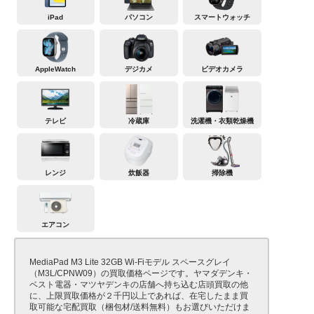
iPad
パソコン
スマートウォッチ
AppleWatch
デジカメ
ビデオカメラ
テレビ
冷蔵庫
洗濯機・衣類乾燥機
レンジ
炊飯器
掃除機
エアコン
MediaPad M3 Lite 32GB Wi-Fiモデル スペースグレイ
（M3L/CPNW09）の買取価格ページです。ヤマダデンキ・
ベスト電器・マツヤデンキの店舗へ持ち込む店頭買取の他
に、上限買取価格が２千円以上であれば、在宅したまま買
取可能な宅配買取（梱包材/送料無料）もお選びいただけま