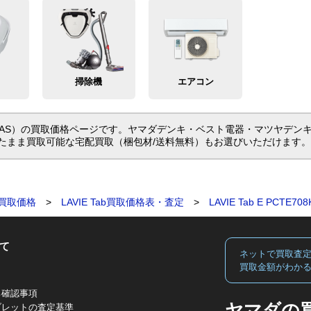
掃除機
エアコン
S（PCTE708KAS）の買取価格ページです。ヤマダデンキ・ベスト電器・マツ
たまま買取可能な宅配買取（梱包材/送料無料）もお選びいただけます。
買取価格
>
LAVIE Tab買取価格表・査定
>
LAVIE Tab E PCT
て
ネットで買取査
買取金額がわか
る確認事項
ヤマダの
ブレットの査定基準