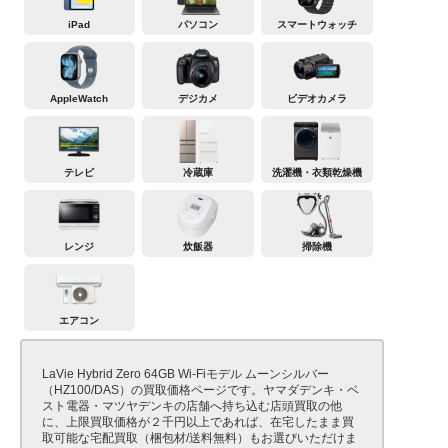
iPad
パソコン
スマートウォッチ
AppleWatch
デジカメ
ビデオカメラ
テレビ
冷蔵庫
洗濯機・衣類乾燥機
レンジ
炊飯器
掃除機
エアコン
LaVie Hybrid Zero 64GB Wi-Fiモデル ムーンシルバー
（HZ100/DAS）の買取価格ページです。ヤマダデンキ・ベ
スト電器・マツヤデンキの店舗へ持ち込む店頭買取の他
に、上限買取価格が２千円以上であれば、在宅したまま買
取可能な宅配買取（梱包材/送料無料）もお選びいただけま