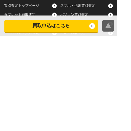
買取査定トップページ
スマホ・携帯買取査定
タブレット買取査定
パソコン買取査定
スマートウォッチ買取査定
デジカメ買取査定
買取申込はこちら
ビデオカメラ買取査定
テレビ買取査定
洗濯機・衣類乾燥機買取査
冷蔵庫買取査定
定
レンジ買取査定
炊飯器買取査定
掃除機買取査定
エアコン買取査定
店頭買取
宅配買取
スマホ・タブレットの査定
買取に関する確認事項
基準
よくある質問
Apple下取サービス
WEB限定高額買取サービス
法人向けパソコン買取サー
法人向けスマホ・タブレッ
ビス
ト買取サービス