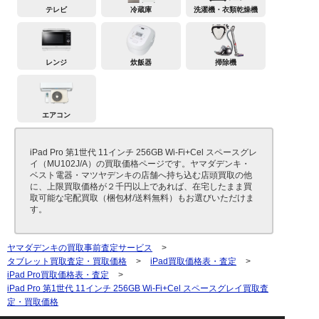
テレビ
冷蔵庫
洗濯機・衣類乾燥機
レンジ
炊飯器
掃除機
エアコン
iPad Pro 第1世代 11インチ 256GB Wi-Fi+Cel スペースグレ
イ（MU102J/A）の買取価格ページです。ヤマダデンキ・
ベスト電器・マツヤデンキの店舗へ持ち込む店頭買取の他
に、上限買取価格が２千円以上であれば、在宅したまま買
取可能な宅配買取（梱包材/送料無料）もお選びいただけま
す。
ヤマダデンキの買取事前査定サービス
>
タブレット買取査定・買取価格
>
iPad買取価格表・査定
>
iPad Pro買取価格表・査定
>
iPad Pro 第1世代 11インチ 256GB Wi-Fi+Cel スペースグレイ買取査
定・買取価格