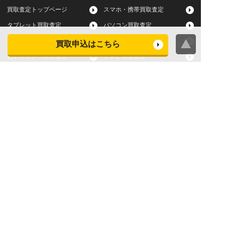
買取査定トップページ
スマホ・携帯買取査定
タブレット買取査定
パソコン買取査定
スマートウォッチ買取査定
デジカメ買取査定
買取申込はこちら
ビデオカメラ買取査定
テレビ買取査定
洗濯機・衣類乾燥機買取査
冷蔵庫買取査定
定
レンジ買取査定
炊飯器買取査定
掃除機買取査定
エアコン買取査定
店頭買取
宅配買取
スマホ・タブレットの査定
買取に関する確認事項
基準
よくある質問
Apple下取サービス
WEB限定高額買取サービス
法人向けパソコン買取サー
法人向けスマホ・タブレッ
ビス
ト買取サービス