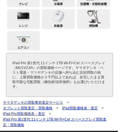
テレビ
冷蔵庫
洗濯機・衣類乾燥機
レンジ
炊飯器
掃除機
エアコン
iPad Pro 第1世代 11インチ 1TB Wi-Fi+Cel スペースグレイ
（MU1V2J/A）の買取価格ページです。ヤマダデンキ・ベ
スト電器・マツヤデンキの店舗へ持ち込む店頭買取の他
に、上限買取価格が２千円以上であれば、在宅したまま買
取可能な宅配買取（梱包材/送料無料）もお選びいただけま
す。
ヤマダデンキの買取事前査定サービス
>
タブレット買取査定・買取価格
>
iPad買取価格表・査定
>
iPad Pro買取価格表・査定
>
iPad Pro 第1世代 11インチ 1TB Wi-Fi+Cel スペースグレイ買取査
定・買取価格