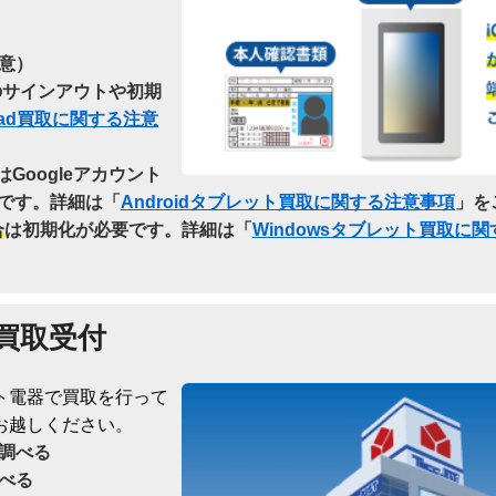
意）
らのサインアウトや初期
Pad買取に関する注意
はGoogleアカウント
です。詳細は「
Androidタブレット買取に関する注意事項
」を
合
は初期化が必要です。詳細は「
Windowsタブレット買取に
買取受付
ト電器で買取を行って
お越しください。
調べる
べる