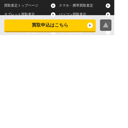
買取査定トップページ
スマホ・携帯買取査定
タブレット買取査定
パソコン買取査定
スマートウォッチ買取査定
デジカメ買取査定
買取申込はこちら
ビデオカメラ買取査定
テレビ買取査定
洗濯機・衣類乾燥機買取査
冷蔵庫買取査定
定
レンジ買取査定
炊飯器買取査定
掃除機買取査定
エアコン買取査定
店頭買取
宅配買取
スマホ・タブレットの査定
買取に関する確認事項
基準
よくある質問
Apple下取サービス
WEB限定高額買取サービス
法人向けパソコン買取サー
法人向けスマホ・タブレッ
ビス
ト買取サービス