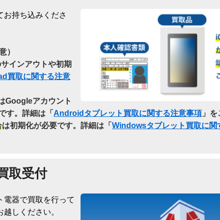
てお持ち込みくださ
意）
らのサインアウトや初期
Pad買取に関する注意
はGoogleアカウント
です。詳細は「
Androidタブレット買取に関する注意事項
」を
合
は初期化が必要です。詳細は「
Windowsタブレット買取に
買取受付
ト電器で買取を行って
お越しください。