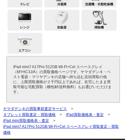
テレビ
冷蔵庫
洗濯機・衣類乾燥機
レンジ
炊飯器
掃除機
エアコン
iPad mini7 A17Pro 512GB Wi-Fi+Cel スペースグレイ
（MYHC3J/A）の買取価格ページです。ヤマダデンキ・ベ
スト電器・マツヤデンキの店舗へ持ち込む店頭買取の他
に、上限買取価格が２千円以上であれば、在宅したまま買
取可能な宅配買取（梱包材/送料無料）もお選びいただけま
す。
ヤマダデンキの買取事前査定サービス
>
タブレット買取査定・買取価格
>
iPad買取価格表・査定
>
iPad mini買取価格表・査定
>
iPad mini7 A17Pro 512GB Wi-Fi+Cel スペースグレイ買取査定・買取
価格