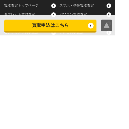
買取査定トップページ
スマホ・携帯買取査定
タブレット買取査定
パソコン買取査定
スマートウォッチ買取査定
デジカメ買取査定
買取申込はこちら
ビデオカメラ買取査定
テレビ買取査定
洗濯機・衣類乾燥機買取査
冷蔵庫買取査定
定
レンジ買取査定
炊飯器買取査定
掃除機買取査定
エアコン買取査定
店頭買取
宅配買取
スマホ・タブレットの査定
買取に関する確認事項
基準
よくある質問
Apple下取サービス
WEB限定高額買取サービス
法人向けパソコン買取サー
法人向けスマホ・タブレッ
ビス
ト買取サービス