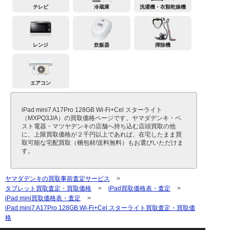
テレビ
冷蔵庫
洗濯機・衣類乾燥機
レンジ
炊飯器
掃除機
エアコン
iPad mini7 A17Pro 128GB Wi-Fi+Cel スターライト
（MXPQ3J/A）の買取価格ページです。ヤマダデンキ・ベ
スト電器・マツヤデンキの店舗へ持ち込む店頭買取の他
に、上限買取価格が２千円以上であれば、在宅したまま買
取可能な宅配買取（梱包材/送料無料）もお選びいただけま
す。
ヤマダデンキの買取事前査定サービス
>
タブレット買取査定・買取価格
>
iPad買取価格表・査定
>
iPad mini買取価格表・査定
>
iPad mini7 A17Pro 128GB Wi-Fi+Cel スターライト買取査定・買取価
格