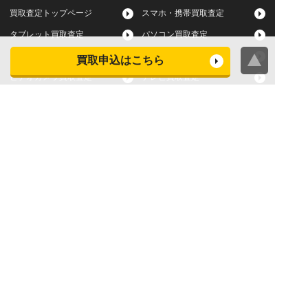
買取査定トップページ
スマホ・携帯買取査定
タブレット買取査定
パソコン買取査定
スマートウォッチ買取査定
デジカメ買取査定
買取申込はこちら
ビデオカメラ買取査定
テレビ買取査定
洗濯機・衣類乾燥機買取査
冷蔵庫買取査定
定
レンジ買取査定
炊飯器買取査定
掃除機買取査定
エアコン買取査定
店頭買取
宅配買取
スマホ・タブレットの査定
買取に関する確認事項
基準
よくある質問
Apple下取サービス
WEB限定高額買取サービス
法人向けパソコン買取サー
法人向けスマホ・タブレッ
ビス
ト買取サービス