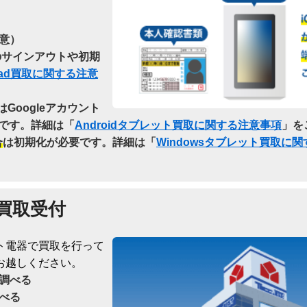
意）
らのサインアウトや初期
Pad買取に関する注意
はGoogleアカウント
です。詳細は「
Androidタブレット買取に関する注意事項
」を
合
は初期化が必要です。詳細は「
Windowsタブレット買取に
買取受付
ト電器で買取を行って
お越しください。
調べる
べる