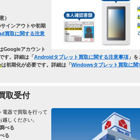
意）
らのサインアウトや初期
Pad買取に関する注意
はGoogleアカウント
です。詳細は「
Androidタブレット買取に関する注意事項
」を
合
は初期化が必要です。詳細は「
Windowsタブレット買取に
買取受付
ト電器で買取を行って
お越しください。
調べる
べる