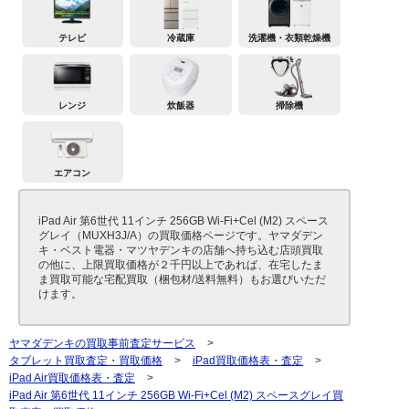
テレビ
冷蔵庫
洗濯機・衣類乾燥機
レンジ
炊飯器
掃除機
エアコン
iPad Air 第6世代 11インチ 256GB Wi-Fi+Cel (M2) スペース
グレイ（MUXH3J/A）の買取価格ページです。ヤマダデン
キ・ベスト電器・マツヤデンキの店舗へ持ち込む店頭買取
の他に、上限買取価格が２千円以上であれば、在宅したま
ま買取可能な宅配買取（梱包材/送料無料）もお選びいただ
けます。
ヤマダデンキの買取事前査定サービス
>
タブレット買取査定・買取価格
>
iPad買取価格表・査定
>
iPad Air買取価格表・査定
>
iPad Air 第6世代 11インチ 256GB Wi-Fi+Cel (M2) スペースグレイ買