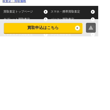
取査定・買取価格
買取査定トップページ
スマホ・携帯買取査定
タブレット買取査定
パソコン買取査定
スマートウォッチ買取査定
デジカメ買取査定
買取申込はこちら
ビデオカメラ買取査定
テレビ買取査定
洗濯機・衣類乾燥機買取査
冷蔵庫買取査定
定
レンジ買取査定
炊飯器買取査定
掃除機買取査定
エアコン買取査定
店頭買取
宅配買取
スマホ・タブレットの査定
買取に関する確認事項
基準
よくある質問
Apple下取サービス
WEB限定高額買取サービス
法人向けパソコン買取サー
法人向けスマホ・タブレッ
ビス
ト買取サービス