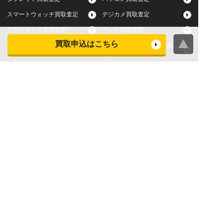
スマートウォッチ買取査定
デジカメ買取査定
ビデオカメラ買取査定
テレビ買取査定
買取申込はこちら
洗濯機・衣類乾燥機買取査
冷蔵庫買取査定
定
レンジ買取査定
炊飯器買取査定
掃除機買取査定
エアコン買取査定
店頭買取
宅配買取
スマホ・タブレットの査定
買取に関する確認事項
基準
よくある質問
Apple下取サービス
WEB限定高額買取サービス
法人向けパソコン買取サー
法人向けスマホ・タブレッ
ビス
ト買取サービス
WEB限定 パソコン無料処分
法人向けパソコンレンタル
サービス