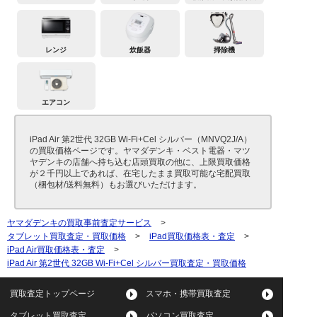
レンジ
炊飯器
掃除機
エアコン
iPad Air 第2世代 32GB Wi-Fi+Cel シルバー（MNVQ2J/A）
の買取価格ページです。ヤマダデンキ・ベスト電器・マツ
ヤデンキの店舗へ持ち込む店頭買取の他に、上限買取価格
が２千円以上であれば、在宅したまま買取可能な宅配買取
（梱包材/送料無料）もお選びいただけます。
ヤマダデンキの買取事前査定サービス
>
タブレット買取査定・買取価格
>
iPad買取価格表・査定
>
iPad Air買取価格表・査定
>
iPad Air 第2世代 32GB Wi-Fi+Cel シルバー買取査定・買取価格
買取査定トップページ
スマホ・携帯買取査定
タブレット買取査定
パソコン買取査定