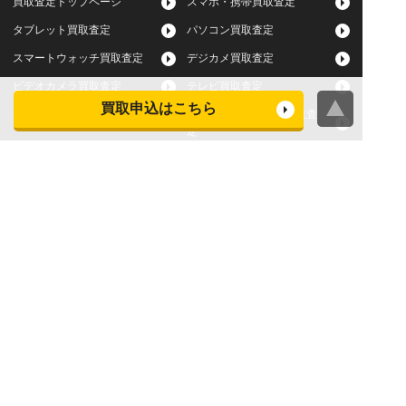
買取査定トップページ
スマホ・携帯買取査定
タブレット買取査定
パソコン買取査定
スマートウォッチ買取査定
デジカメ買取査定
ビデオカメラ買取査定
テレビ買取査定
買取申込はこちら
洗濯機・衣類乾燥機買取査
冷蔵庫買取査定
定
レンジ買取査定
炊飯器買取査定
掃除機買取査定
エアコン買取査定
店頭買取
宅配買取
スマホ・タブレットの査定
買取に関する確認事項
基準
よくある質問
Apple下取サービス
WEB限定高額買取サービス
法人向けパソコン買取サー
法人向けスマホ・タブレッ
ビス
ト買取サービス
WEB限定 パソコン無料処分
法人向けパソコンレンタル