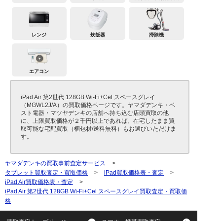
レンジ
炊飯器
掃除機
エアコン
iPad Air 第2世代 128GB Wi-Fi+Cel スペースグレイ
（MGWL2J/A）の買取価格ページです。ヤマダデンキ・ベ
スト電器・マツヤデンキの店舗へ持ち込む店頭買取の他
に、上限買取価格が２千円以上であれば、在宅したまま買
取可能な宅配買取（梱包材/送料無料）もお選びいただけま
す。
ヤマダデンキの買取事前査定サービス
>
タブレット買取査定・買取価格
>
iPad買取価格表・査定
>
iPad Air買取価格表・査定
>
iPad Air 第2世代 128GB Wi-Fi+Cel スペースグレイ買取査定・買取価
格