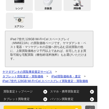
レンジ
炊飯器
掃除機
エアコン
iPad 7世代 128GB Wi-Fi+Cel スペースグレイ
（MW6E2J/A）の買取価格ページです。ヤマダデンキ・ベ
スト電器・マツヤデンキの店舗へ持ち込む店頭買取の他
に、上限買取価格が２千円以上であれば、在宅したまま買
取可能な宅配買取（梱包材/送料無料）もお選びいただけま
す。
ヤマダデンキの買取事前査定サービス
>
タブレット買取査定・買取価格
>
iPad買取価格表・査定
>
iPad 7世代 128GB Wi-Fi+Cel スペースグレイ買取査定・買取価格
買取査定トップページ
スマホ・携帯買取査定
タブレット買取査定
パソコン買取査定
スマートウォッチ買取査定
デジカメ買取査定