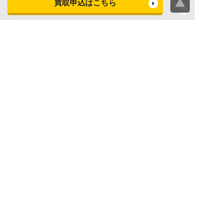
買取申込はこちら
ビデオカメラ買取査定
テレビ買取査定
洗濯機・衣類乾燥機買取査
冷蔵庫買取査定
定
レンジ買取査定
炊飯器買取査定
掃除機買取査定
エアコン買取査定
店頭買取
宅配買取
スマホ・タブレットの査定
買取に関する確認事項
基準
よくある質問
Apple下取サービス
WEB限定高額買取サービス
法人向けパソコン買取サー
法人向けスマホ・タブレッ
ビス
ト買取サービス
WEB限定 パソコン無料処分
法人向けパソコンレンタル
サービス
ヤマダの買取事前査定サービス