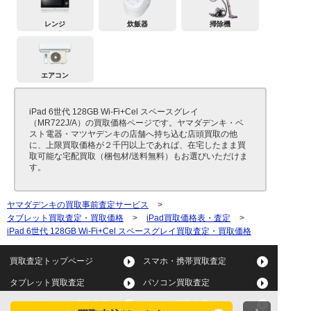
レンジ
炊飯器
掃除機
エアコン
iPad 6世代 128GB Wi-Fi+Cel スペースグレイ
（MR722J/A）の買取価格ページです。ヤマダデンキ・ベ
スト電器・マツヤデンキの店舗へ持ち込む店頭買取の他
に、上限買取価格が２千円以上であれば、在宅したまま買
取可能な宅配買取（梱包材/送料無料）もお選びいただけま
す。
ヤマダデンキの買取事前査定サービス
>
タブレット買取査定・買取価格
>
iPad買取価格表・査定
>
iPad 6世代 128GB Wi-Fi+Cel スペースグレイ買取査定・買取価格
買取査定トップページ
スマホ・携帯買取査定
タブレット買取査定
パソコン買取査定
スマートウォッチ買取査定
デジカメ買取査定