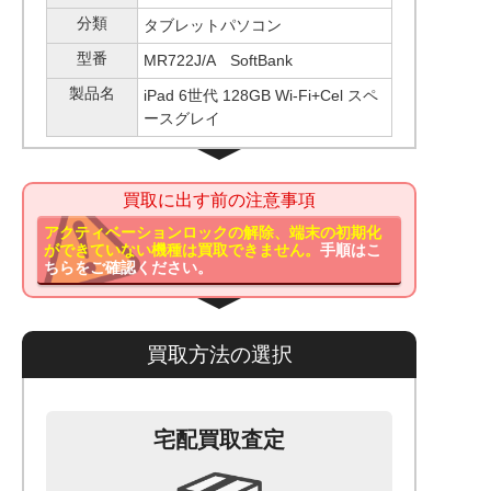
分類
タブレットパソコン
型番
MR722J/A SoftBank
製品名
iPad 6世代 128GB Wi-Fi+Cel スペ
ースグレイ
買取に出す前の注意事項
アクティベーションロックの解除、端末の初期化
ができていない機種は買取できません。
手順はこ
ちらをご確認ください。
買取方法の選択
宅配買取査定