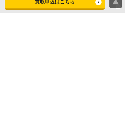
買取申込はこちら
ビデオカメラ買取査定
テレビ買取査定
洗濯機・衣類乾燥機買取査
冷蔵庫買取査定
定
レンジ買取査定
炊飯器買取査定
掃除機買取査定
エアコン買取査定
店頭買取
宅配買取
スマホ・タブレットの査定
買取に関する確認事項
基準
よくある質問
Apple下取サービス
WEB限定高額買取サービス
法人向けパソコン買取サー
法人向けスマホ・タブレッ
ビス
ト買取サービス
WEB限定 パソコン無料処分
法人向けパソコンレンタル
サービス
ヤマダの買取事前査定サービス