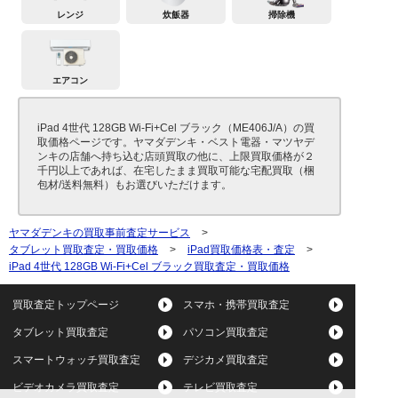
レンジ
炊飯器
掃除機
エアコン
iPad 4世代 128GB Wi-Fi+Cel ブラック（ME406J/A）の買
取価格ページです。ヤマダデンキ・ベスト電器・マツヤデ
ンキの店舗へ持ち込む店頭買取の他に、上限買取価格が２
千円以上であれば、在宅したまま買取可能な宅配買取（梱
包材/送料無料）もお選びいただけます。
ヤマダデンキの買取事前査定サービス
>
タブレット買取査定・買取価格
>
iPad買取価格表・査定
>
iPad 4世代 128GB Wi-Fi+Cel ブラック買取査定・買取価格
買取査定トップページ
スマホ・携帯買取査定
タブレット買取査定
パソコン買取査定
スマートウォッチ買取査定
デジカメ買取査定
ビデオカメラ買取査定
テレビ買取査定