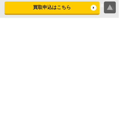
洗濯機・衣類乾燥機買取査
買取申込はこちら
冷蔵庫買取査定
定
レンジ買取査定
炊飯器買取査定
掃除機買取査定
エアコン買取査定
店頭買取
宅配買取
スマホ・タブレットの査定
買取に関する確認事項
基準
よくある質問
Apple下取サービス
WEB限定高額買取サービス
法人向けパソコン買取サー
法人向けスマホ・タブレッ
ビス
ト買取サービス
WEB限定 パソコン無料処分
法人向けパソコンレンタル
サービス
ヤマダの買取事前査定サービス
お問い合わせはお近くのヤマダデンキへ