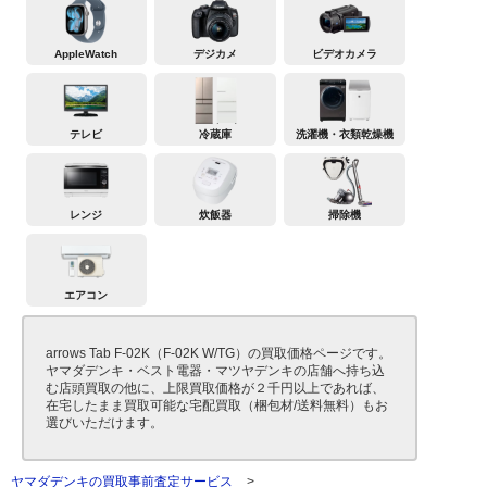
AppleWatch
デジカメ
ビデオカメラ
テレビ
冷蔵庫
洗濯機・衣類乾燥機
レンジ
炊飯器
掃除機
エアコン
arrows Tab F-02K（F-02K W/TG）の買取価格ページです。
ヤマダデンキ・ベスト電器・マツヤデンキの店舗へ持ち込
む店頭買取の他に、上限買取価格が２千円以上であれば、
在宅したまま買取可能な宅配買取（梱包材/送料無料）もお
選びいただけます。
ヤマダデンキの買取事前査定サービス
>