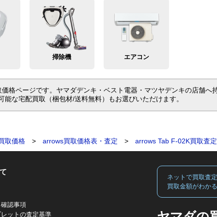
掃除機
エアコン
K K/MX）の買取価格ページです。ヤマダデンキ・ベスト電器・マツヤデンキの
可能な宅配買取（梱包材/送料無料）もお選びいただけます。
買取価格
>
arrows買取価格表・査定
>
arrows Tab F-02K買
て
ネットで買取査
買取金額がわか
る確認事項
ヤマダの
ブレットの査定基準