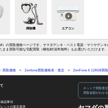
掃除機
エアコン
L- (BK/SL)S8）の買取価格ページです。ヤマダデンキ・ベスト電器・マツ
たまま買取可能な宅配買取（梱包材/送料無料）もお選びいただけます。
・買取価格
>
Zenfone買取価格表・査定
>
ZenFone 6 128G
て
ネットで買取査
買取金額がわか
る確認事項
ヤマダの
ブレットの査定基準