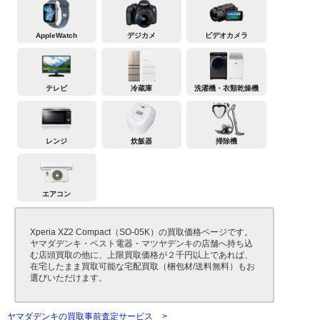
AppleWatch
デジカメ
ビデオカメラ
テレビ
冷蔵庫
洗濯機・衣類乾燥機
レンジ
炊飯器
掃除機
エアコン
Xperia XZ2 Compact（SO-05K）の買取価格ページです。
ヤマダデンキ・ベスト電器・マツヤデンキの店舗へ持ち込
む店頭買取の他に、上限買取価格が２千円以上であれば、
在宅したまま買取可能な宅配買取（梱包材/送料無料）もお
選びいただけます。
ヤマダデンキの買取事前査定サービス
>