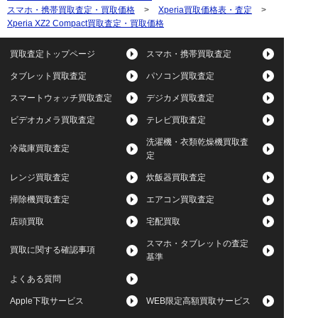
スマホ・携帯買取査定・買取価格
>
Xperia買取価格表・査定
>
Xperia XZ2 Compact買取査定・買取価格
買取査定トップページ
スマホ・携帯買取査定
タブレット買取査定
パソコン買取査定
スマートウォッチ買取査定
デジカメ買取査定
ビデオカメラ買取査定
テレビ買取査定
洗濯機・衣類乾燥機買取査
冷蔵庫買取査定
定
レンジ買取査定
炊飯器買取査定
掃除機買取査定
エアコン買取査定
店頭買取
宅配買取
スマホ・タブレットの査定
買取に関する確認事項
基準
よくある質問
Apple下取サービス
WEB限定高額買取サービス