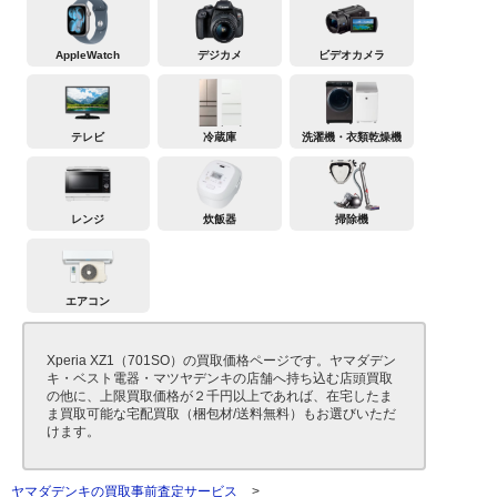
AppleWatch
デジカメ
ビデオカメラ
テレビ
冷蔵庫
洗濯機・衣類乾燥機
レンジ
炊飯器
掃除機
エアコン
Xperia XZ1（701SO）の買取価格ページです。ヤマダデン
キ・ベスト電器・マツヤデンキの店舗へ持ち込む店頭買取
の他に、上限買取価格が２千円以上であれば、在宅したま
ま買取可能な宅配買取（梱包材/送料無料）もお選びいただ
けます。
ヤマダデンキの買取事前査定サービス
>