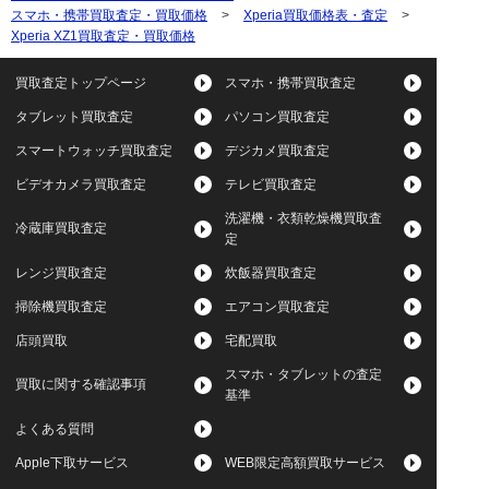
スマホ・携帯買取査定・買取価格
>
Xperia買取価格表・査定
>
Xperia XZ1買取査定・買取価格
買取査定トップページ
スマホ・携帯買取査定
タブレット買取査定
パソコン買取査定
スマートウォッチ買取査定
デジカメ買取査定
ビデオカメラ買取査定
テレビ買取査定
洗濯機・衣類乾燥機買取査
冷蔵庫買取査定
定
レンジ買取査定
炊飯器買取査定
掃除機買取査定
エアコン買取査定
店頭買取
宅配買取
スマホ・タブレットの査定
買取に関する確認事項
基準
よくある質問
Apple下取サービス
WEB限定高額買取サービス