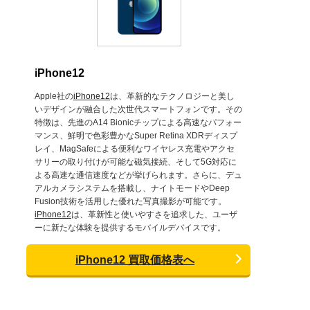
iPhone12
Apple社の
iPhone12
は、革新的なテクノロジーと美し
いデザインが融合した次世代スマートフォンです。その
特徴は、先進のA14 Bionicチップによる高速なパフォー
マンス、鮮明で色彩豊かなSuper Retina XDRディスプ
レイ、MagSafeによる便利なワイヤレス充電やアクセ
サリーの取り付けが可能な磁気接続、そして5G対応に
よる高速な通信速度などが挙げられます。さらに、デュ
アルカメラシステムを搭載し、ナイトモードやDeep
Fusion技術を活用した優れた写真撮影が可能です。
iPhone12
は、革新性と使いやすさを追求した、ユーザ
ーに新たな体験を提供するモバイルデバイスです。
iPhone12 買取価格表へ