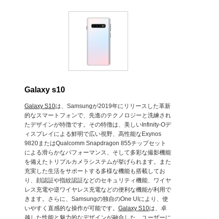
Galaxy s10
Galaxy S10
は、Samsungが2019年にリリースした革新
的なスマートフォンで、先進のテクノロジーと洗練され
たデザインが特徴です。その特徴は、美しいInfinity-Oデ
ィスプレイによる鮮明で広い視野、高性能なExynos
9820またはQualcomm Snapdragon 855チップセット
による滑らかなパフォーマンス、そして多彩な撮影機能
を備えたトリプルカメラシステムが挙げられます。また
充実した生活をサポートする多様な機能も搭載してお
り、顔認証や指紋認証などのセキュリティ機能、ワイヤ
レス充電や逆ワイヤレス充電などの便利な機能が利用で
きます。さらに、Samsungの独自のOne UIにより、使
いやすく直感的な操作が可能です。
Galaxy S10
は、卓
越した性能と魅力的なデザインが融合した、ユーザーに