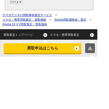
だけます。
ヤマダデンキの買取事前査定サービス
>
スマホ・携帯買取査定・買取価格
>
Xperia買取価格表・査定
>
Xperia 10 V V買取査定・買取価格
買取査定トップページ
スマホ・携帯買取査定
タブレット買取査定
パソコン買取査定
買取申込はこちら
スマートウォッチ買取査定
デジカメ買取査定
ビデオカメラ買取査定
テレビ買取査定
洗濯機・衣類乾燥機買取査
冷蔵庫買取査定
定
レンジ買取査定
炊飯器買取査定
掃除機買取査定
エアコン買取査定
店頭買取
宅配買取
スマホ・タブレットの査定
買取に関する確認事項
基準