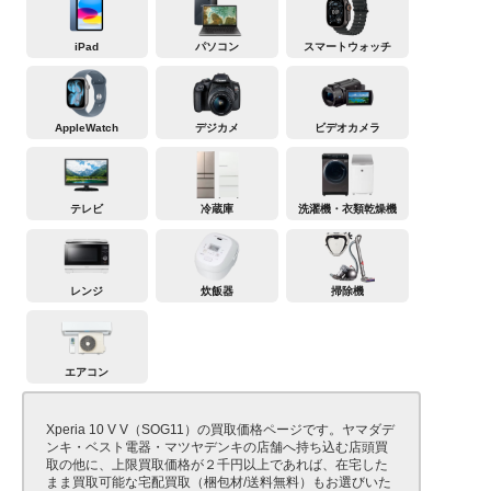
iPad
パソコン
スマートウォッチ
AppleWatch
デジカメ
ビデオカメラ
テレビ
冷蔵庫
洗濯機・衣類乾燥機
レンジ
炊飯器
掃除機
エアコン
Xperia 10 V V（SOG11）の買取価格ページです。ヤマダデ
ンキ・ベスト電器・マツヤデンキの店舗へ持ち込む店頭買
取の他に、上限買取価格が２千円以上であれば、在宅した
まま買取可能な宅配買取（梱包材/送料無料）もお選びいた