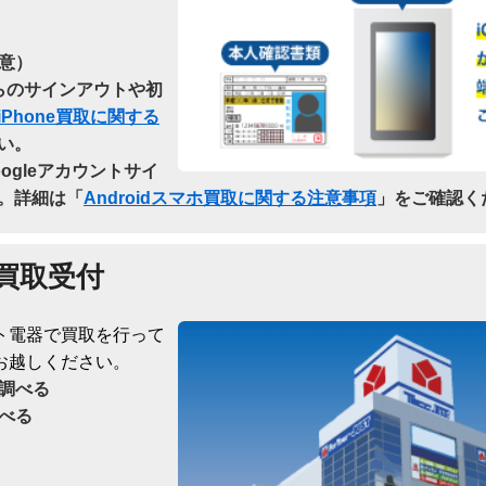
意）
dからのサインアウトや初
iPhone買取に関する
い。
oogleアカウントサイ
。詳細は「
Androidスマホ買取に関する注意事項
」をご確認く
買取受付
ト電器で買取を行って
お越しください。
調べる
べる