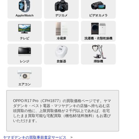
AppleWatch
デジカメ
ビデオカメラ
テレビ
冷蔵庫
洗濯機・衣類乾燥機
レンジ
炊飯器
掃除機
エアコン
OPPO R17 Pro（CPH1877）の買取価格ページです。ヤマ
ダデンキ・ベスト電器・マツヤデンキの店舗へ持ち込む店
頭買取の他に、上限買取価格が２千円以上であれば、在宅
したまま買取可能な宅配買取（梱包材/送料無料）もお選び
いただけます。
ヤマダデンキの買取事前査定サービス
>