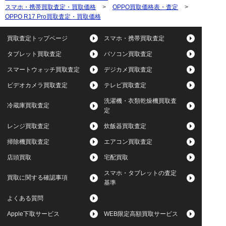
スマホ・携帯買取査定・買取価格
>
OPPO買取価格表・査定
>
OPPO R17 Pro買取査定・買取価格
買取査定トップページ
スマホ・携帯買取査定
タブレット買取査定
パソコン買取査定
スマートウォッチ買取査定
デジカメ買取査定
ビデオカメラ買取査定
テレビ買取査定
洗濯機・衣類乾燥機買取査
冷蔵庫買取査定
定
レンジ買取査定
炊飯器買取査定
掃除機買取査定
エアコン買取査定
店頭買取
宅配買取
スマホ・タブレットの査定
買取に関する確認事項
基準
よくある質問
Apple下取サービス
WEB限定高額買取サービス