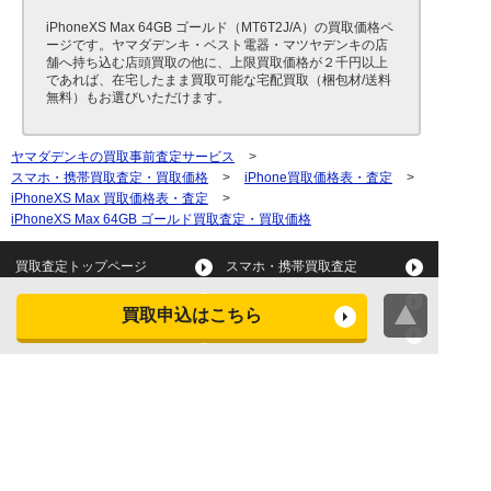
iPhoneXS Max 64GB ゴールド（MT6T2J/A）の買取価格ペ
ージです。ヤマダデンキ・ベスト電器・マツヤデンキの店
舗へ持ち込む店頭買取の他に、上限買取価格が２千円以上
であれば、在宅したまま買取可能な宅配買取（梱包材/送料
無料）もお選びいただけます。
ヤマダデンキの買取事前査定サービス
>
スマホ・携帯買取査定・買取価格
>
iPhone買取価格表・査定
>
iPhoneXS Max 買取価格表・査定
>
iPhoneXS Max 64GB ゴールド買取査定・買取価格
買取査定トップページ
スマホ・携帯買取査定
タブレット買取査定
パソコン買取査定
買取申込はこちら
スマートウォッチ買取査定
デジカメ買取査定
ビデオカメラ買取査定
テレビ買取査定
洗濯機・衣類乾燥機買取査
冷蔵庫買取査定
定
レンジ買取査定
炊飯器買取査定