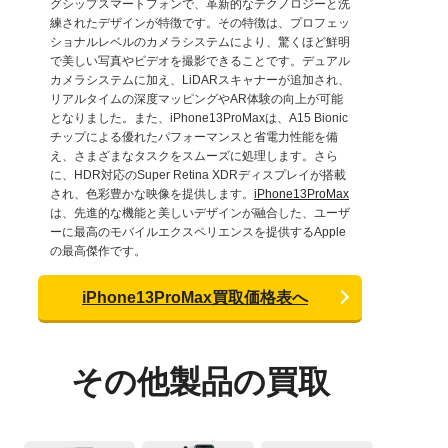
グシップスマートフォンで、革新的なテクノロジーと洗
練されたデザインが特徴です。その特徴は、プロフェッ
ショナルレベルのカメラシステムにより、驚くほど鮮明
で美しい写真やビデオを撮影できることです。デュアル
カメラシステムに加え、LiDARスキャナーが追加され、
リアルタイムの深度マッピングやAR体験の向上が可能
となりました。また、iPhone13ProMaxは、A15 Bionic
チップによる優れたパフォーマンスと省電力性能を備
え、さまざまなタスクをスムーズに処理します。さら
に、HDR対応のSuper Retina XDRディスプレイが搭載
され、色彩豊かな映像を提供します。
iPhone13ProMax
は、先進的な機能と美しいデザインが融合した、ユーザ
ーに最高のモバイルエクスペリエンスを提供するApple
の最高傑作です。
iPhone13ProMax買取価格表へ
その他製品の買取