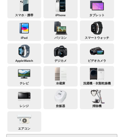
スマホ・携帯
iPhone
タブレット
iPad
パソコン
スマートウォッチ
AppleWatch
デジカメ
ビデオカメラ
テレビ
冷蔵庫
洗濯機・衣類乾燥機
レンジ
炊飯器
掃除機
エアコン