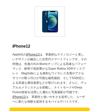
iPhone12
Apple社の
iPhone12
は、革新的なテクノロジーと美し
いデザインが融合した次世代スマートフォンです。その
特徴は、先進のA14 Bionicチップによる高速なパフォー
マンス、鮮明で色彩豊かなSuper Retina XDRディスプ
レイ、MagSafeによる便利なワイヤレス充電やアクセ
サリーの取り付けが可能な磁気接続、そして5G対応に
よる高速な通信速度などが挙げられます。さらに、デュ
アルカメラシステムを搭載し、ナイトモードやDeep
Fusion技術を活用した優れた写真撮影が可能です。
iPhone12
は、革新性と使いやすさを追求した、ユーザ
ーに新たな体験を提供するモバイルデバイスです。