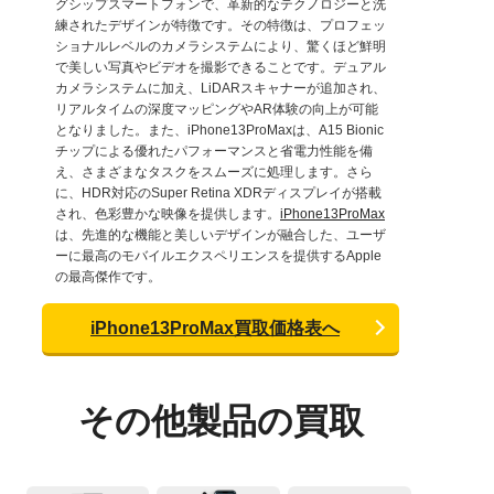
グシップスマートフォンで、革新的なテクノロジーと洗
練されたデザインが特徴です。その特徴は、プロフェッ
ショナルレベルのカメラシステムにより、驚くほど鮮明
で美しい写真やビデオを撮影できることです。デュアル
カメラシステムに加え、LiDARスキャナーが追加され、
リアルタイムの深度マッピングやAR体験の向上が可能
となりました。また、iPhone13ProMaxは、A15 Bionic
チップによる優れたパフォーマンスと省電力性能を備
え、さまざまなタスクをスムーズに処理します。さら
に、HDR対応のSuper Retina XDRディスプレイが搭載
され、色彩豊かな映像を提供します。
iPhone13ProMax
は、先進的な機能と美しいデザインが融合した、ユーザ
ーに最高のモバイルエクスペリエンスを提供するApple
の最高傑作です。
iPhone13ProMax買取価格表へ
その他製品の買取