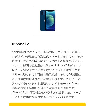
iPhone12
Apple社の
iPhone12
は、革新的なテクノロジーと美し
いデザインが融合した次世代スマートフォンです。その
特徴は、先進のA14 Bionicチップによる高速なパフォー
マンス、鮮明で色彩豊かなSuper Retina XDRディスプ
レイ、MagSafeによる便利なワイヤレス充電やアクセ
サリーの取り付けが可能な磁気接続、そして5G対応に
よる高速な通信速度などが挙げられます。さらに、デュ
アルカメラシステムを搭載し、ナイトモードやDeep
Fusion技術を活用した優れた写真撮影が可能です。
iPhone12
は、革新性と使いやすさを追求した、ユーザ
ーに新たな体験を提供するモバイルデバイスです。