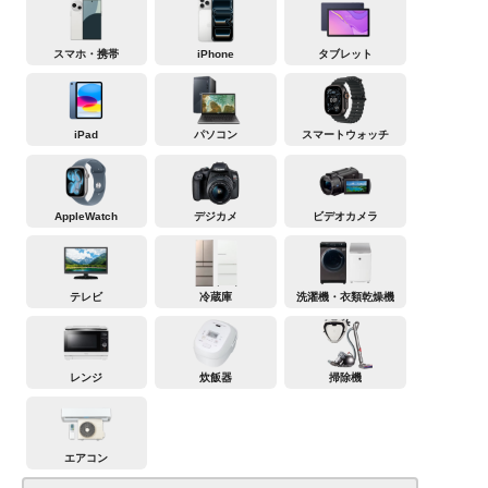
スマホ・携帯
iPhone
タブレット
iPad
パソコン
スマートウォッチ
AppleWatch
デジカメ
ビデオカメラ
テレビ
冷蔵庫
洗濯機・衣類乾燥機
レンジ
炊飯器
掃除機
エアコン