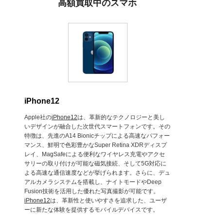
高額買取中のスマホ
iPhone12
Apple社の
iPhone12
は、革新的なテクノロジーと美し
いデザインが融合した次世代スマートフォンです。その
特徴は、先進のA14 Bionicチップによる高速なパフォー
マンス、鮮明で色彩豊かなSuper Retina XDRディスプ
レイ、MagSafeによる便利なワイヤレス充電やアクセ
サリーの取り付けが可能な磁気接続、そして5G対応に
よる高速な通信速度などが挙げられます。さらに、デュ
アルカメラシステムを搭載し、ナイトモードやDeep
Fusion技術を活用した優れた写真撮影が可能です。
iPhone12
は、革新性と使いやすさを追求した、ユーザ
ーに新たな体験を提供するモバイルデバイスです。