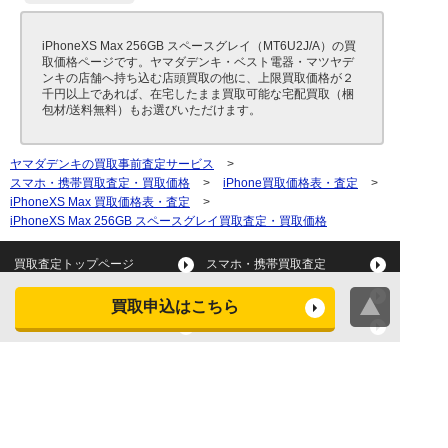
iPhoneXS Max 256GB スペースグレイ（MT6U2J/A）の買
取価格ページです。ヤマダデンキ・ベスト電器・マツヤデ
ンキの店舗へ持ち込む店頭買取の他に、上限買取価格が２
千円以上であれば、在宅したまま買取可能な宅配買取（梱
包材/送料無料）もお選びいただけます。
ヤマダデンキの買取事前査定サービス
>
スマホ・携帯買取査定・買取価格
>
iPhone買取価格表・査定
>
iPhoneXS Max 買取価格表・査定
>
iPhoneXS Max 256GB スペースグレイ買取査定・買取価格
買取査定トップページ
スマホ・携帯買取査定
タブレット買取査定
パソコン買取査定
買取申込はこちら
スマートウォッチ買取査定
デジカメ買取査定
ビデオカメラ買取査定
テレビ買取査定
洗濯機・衣類乾燥機買取査
冷蔵庫買取査定
定
レンジ買取査定
炊飯器買取査定