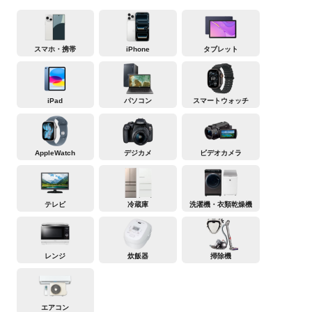
スマホ・携帯
iPhone
タブレット
iPad
パソコン
スマートウォッチ
AppleWatch
デジカメ
ビデオカメラ
テレビ
冷蔵庫
洗濯機・衣類乾燥機
レンジ
炊飯器
掃除機
エアコン