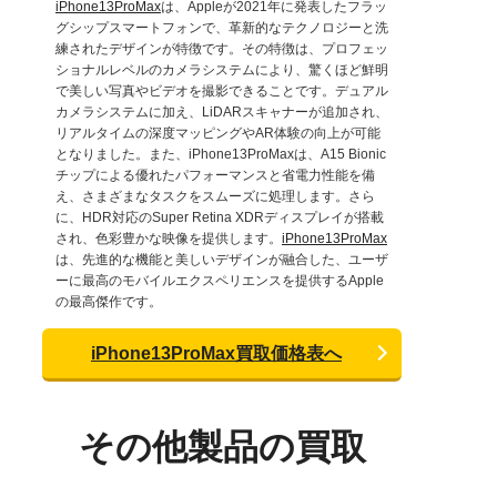
iPhone13ProMax
は、Appleが2021年に発表したフラッ
グシップスマートフォンで、革新的なテクノロジーと洗
練されたデザインが特徴です。その特徴は、プロフェッ
ショナルレベルのカメラシステムにより、驚くほど鮮明
で美しい写真やビデオを撮影できることです。デュアル
カメラシステムに加え、LiDARスキャナーが追加され、
リアルタイムの深度マッピングやAR体験の向上が可能
となりました。また、iPhone13ProMaxは、A15 Bionic
チップによる優れたパフォーマンスと省電力性能を備
え、さまざまなタスクをスムーズに処理します。さら
に、HDR対応のSuper Retina XDRディスプレイが搭載
され、色彩豊かな映像を提供します。
iPhone13ProMax
は、先進的な機能と美しいデザインが融合した、ユーザ
ーに最高のモバイルエクスペリエンスを提供するApple
の最高傑作です。
iPhone13ProMax買取価格表へ
その他製品の買取