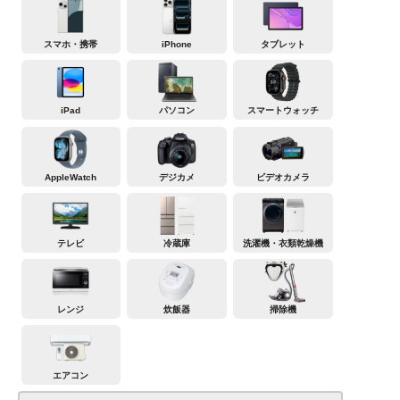
スマホ・携帯
iPhone
タブレット
iPad
パソコン
スマートウォッチ
AppleWatch
デジカメ
ビデオカメラ
テレビ
冷蔵庫
洗濯機・衣類乾燥機
レンジ
炊飯器
掃除機
エアコン