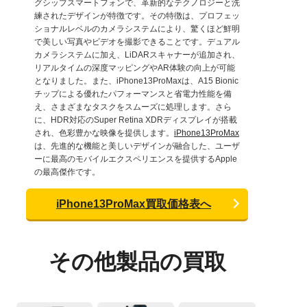
グシップスマートフォンで、革新的なテクノロジーと洗
練されたデザインが特徴です。その特徴は、プロフェッ
ショナルレベルのカメラシステムにより、驚くほど鮮明
で美しい写真やビデオを撮影できることです。デュアル
カメラシステムに加え、LiDARスキャナーが追加され、
リアルタイムの深度マッピングやAR体験の向上が可能
となりました。また、iPhone13ProMaxは、A15 Bionic
チップによる優れたパフォーマンスと省電力性能を備
え、さまざまなタスクをスムーズに処理します。さら
に、HDR対応のSuper Retina XDRディスプレイが搭載
され、色彩豊かな映像を提供します。
iPhone13ProMax
は、先進的な機能と美しいデザインが融合した、ユーザ
ーに最高のモバイルエクスペリエンスを提供するApple
の最高傑作です。
iPhone13ProMax買取価格表へ
その他製品の買取