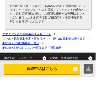
iPhoneXS 64GB シルバー（MTAX2J/A）の買取価格ページ
です。ヤマダデンキ・ベスト電器・マツヤデンキの店舗へ
持ち込む店頭買取の他に、上限買取価格が２千円以上であ
れば、在宅したまま買取可能な宅配買取（梱包材/送料無
料）もお選びいただけます。
ヤマダデンキの買取事前査定サービス
>
スマホ・携帯買取査定・買取価格
>
iPhone買取価格表・査定
>
iPhoneXS 買取価格表・査定
>
iPhoneXS 64GB シルバー買取査定・買取価格
買取査定トップページ
スマホ・携帯買取査定
タブレット買取査定
パソコン買取査定
買取申込はこちら
スマートウォッチ買取査定
デジカメ買取査定
ビデオカメラ買取査定
テレビ買取査定
洗濯機・衣類乾燥機買取査
冷蔵庫買取査定
定
レンジ買取査定
炊飯器買取査定