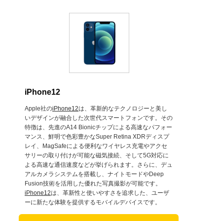
iPhone12
Apple社の
iPhone12
は、革新的なテクノロジーと美し
いデザインが融合した次世代スマートフォンです。その
特徴は、先進のA14 Bionicチップによる高速なパフォー
マンス、鮮明で色彩豊かなSuper Retina XDRディスプ
レイ、MagSafeによる便利なワイヤレス充電やアクセ
サリーの取り付けが可能な磁気接続、そして5G対応に
よる高速な通信速度などが挙げられます。さらに、デュ
アルカメラシステムを搭載し、ナイトモードやDeep
Fusion技術を活用した優れた写真撮影が可能です。
iPhone12
は、革新性と使いやすさを追求した、ユーザ
ーに新たな体験を提供するモバイルデバイスです。